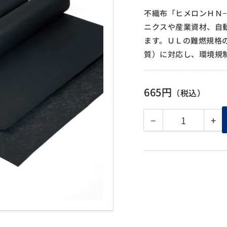
不織布「ヒメロンＨＮ
ニクスや産業資材、自
ます。ＵＬの難燃規格
質）に対応し、環境規
665円
通
（税込）
常
価
格
−
+