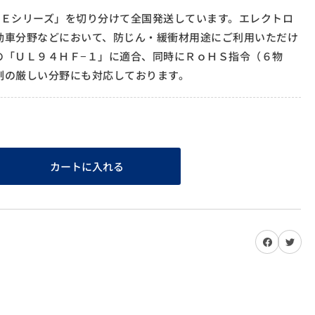
−Ｅシリーズ」を切り分けて全国発送しています。エレクトロ
動車分野などにおいて、防じん・緩衝材用途にご利用いただけ
の「ＵＬ９４ＨＦ−１」に適合、同時にＲｏＨＳ指令（６物
制の厳しい分野にも対応しております。
カートに入れる
Facebookでシェアする
Twit